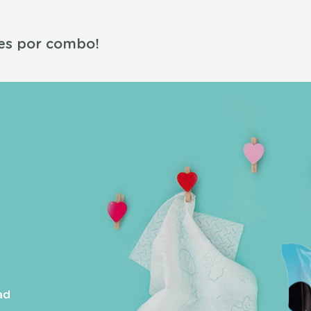
es por combo!
ad