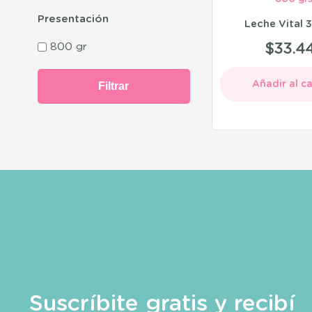
Presentación
Leche Vital 3
800 gr
$
33.4
Añadir al ca
Filtrar
Suscríbite gratis y recibí