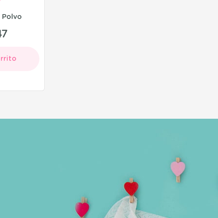
 Polvo
47
rrito