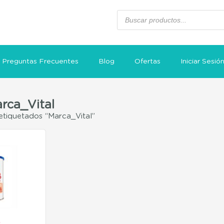
Preguntas Frecuentes
Blog
Ofertas
Iniciar Sesió
arca_Vital
tiquetados “Marca_Vital”
s