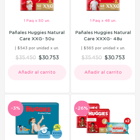
1 Paq x 50 un.
1 Paq x 48 un.
Pañales Huggies Natural
Pañales Huggies Natural
Care XXG- 50u
Care XXXG- 48u
$543 por unidad
$565 por unidad
$
35.450
$
30.753
$
35.450
$
30.753
Añadir al carrito
Añadir al carrito
-3%
-26%