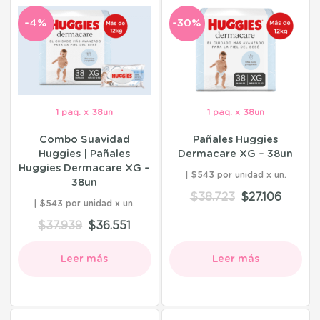
-4%
-30%
1 paq. x 38un
1 paq. x 38un
Combo Suavidad
Pañales Huggies
Huggies | Pañales
Dermacare XG – 38un
Huggies Dermacare XG –
$543 por unidad
38un
$
38.723
$
27.106
$543 por unidad
$
37.939
$
36.551
Leer más
Leer más