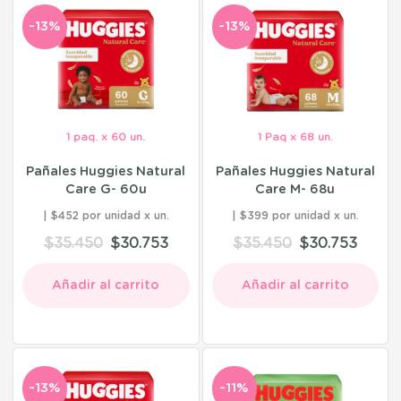
-13%
-13%
1 paq. x 60 un.
1 Paq x 68 un.
Pañales Huggies Natural
Pañales Huggies Natural
Care G- 60u
Care M- 68u
$452 por unidad
$399 por unidad
$
35.450
$
30.753
$
35.450
$
30.753
Añadir al carrito
Añadir al carrito
-13%
-11%