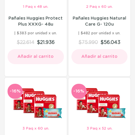
1 Paq x 48 un.
2 Paq x 60 un.
Pañales Huggies Protect
Pañales Huggies Natural
Plus XXXG- 48u
Care G- 120u
$383 por unidad
$482 por unidad
$
22.614
$
21.936
$
75.990
$
56.043
Añadir al carrito
Añadir al carrito
-16%
-16%
3 Paq x 60 un.
3 Paq x 52 un.