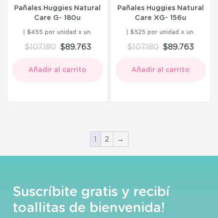
Pañales Huggies Natural
Pañales Huggies Natural
Care G- 180u
Care XG- 156u
$455 por unidad
$525 por unidad
$
107.180
$
89.763
$
107.180
$
89.763
Añadir al carrito
Añadir al carrito
1
2
→
Suscríbite gratis y recibí
toallitas de bienvenida!