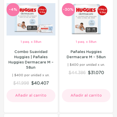
-4%
-30%
1 paq. x 58un
1 paq. x 58un
Combo Suavidad
Pañales Huggies
Huggies | Pañales
Dermacare M – 58un
Huggies Dermacare M –
$400 por unidad
58un
$
44.386
$
31.070
$400 por unidad
$
41.998
$
40.407
Añadir al carrito
Añadir al carrito