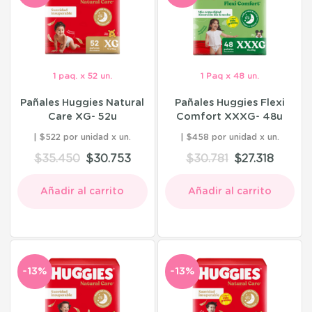
1 paq. x 52 un.
1 Paq x 48 un.
Pañales Huggies Natural
Pañales Huggies Flexi
Care XG- 52u
Comfort XXXG- 48u
$522 por unidad
$458 por unidad
$
35.450
$
30.753
$
30.781
$
27.318
Añadir al carrito
Añadir al carrito
-13%
-13%