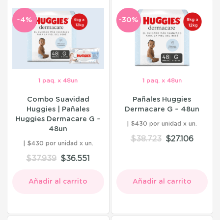
-4%
-30%
1 paq. x 48un
1 paq. x 48un
Combo Suavidad
Pañales Huggies
Huggies | Pañales
Dermacare G – 48un
Huggies Dermacare G –
$430 por unidad
48un
$
38.723
$
27.106
$430 por unidad
$
37.939
$
36.551
Añadir al carrito
Añadir al carrito