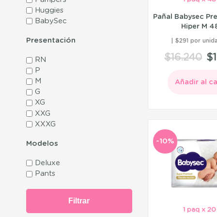
Huggies
Pañal Babysec Pr
BabySec
Hiper M 4
Presentación
$291 por unid
$
16.240
$
RN
P
M
Añadir al ca
G
XG
XXG
XXXG
-10%
Modelos
Deluxe
Pants
Filtrar
1 paq x 20