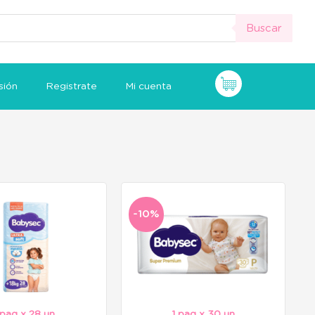
Buscar
sión
Registrate
Mi cuenta
-10%
 paq x 28 un
1 paq x 30 un