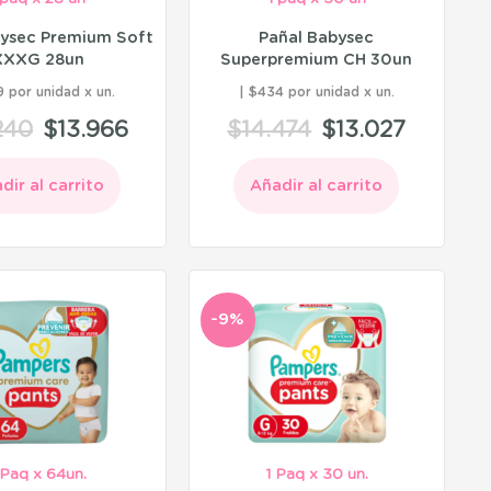
bysec Premium Soft
Pañal Babysec
XXXG 28un
Superpremium CH 30un
 por unidad
$434 por unidad
240
$
13.966
$
14.474
$
13.027
dir al carrito
Añadir al carrito
-9%
 Paq x 64un.
1 Paq x 30 un.