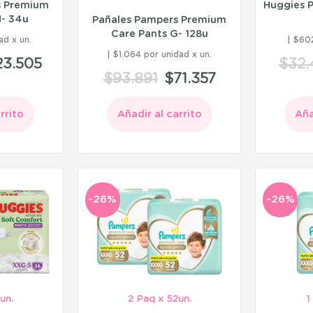
s Premium
Huggies 
M- 34u
Pañales Pampers Premium
Care Pants G- 128u
ad
$602
$1.064 por unidad
23.505
$
32.
$
93.891
$
71.357
rrito
Añadir al carrito
Aña
-26%
-26%
un.
2 Paq x 52un.
1