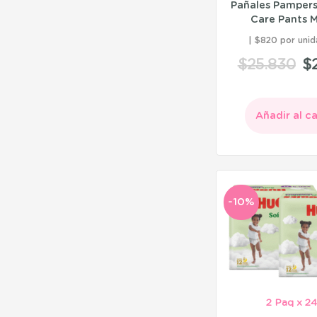
Pañales Pamper
Care Pants 
$820 por unid
$
25.830
$
Añadir al ca
-10%
2 Paq x 24