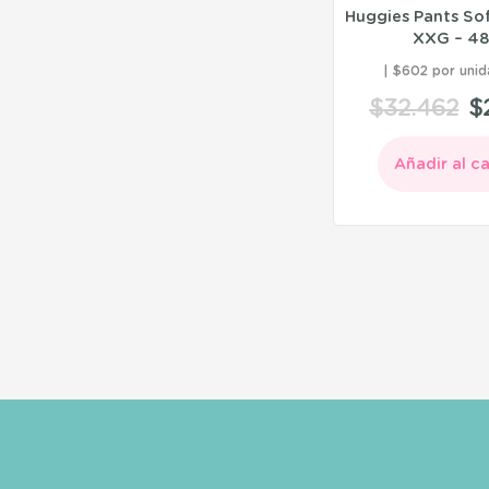
Huggies Pants So
XXG – 4
$602 por unid
$
32.462
$
Añadir al ca