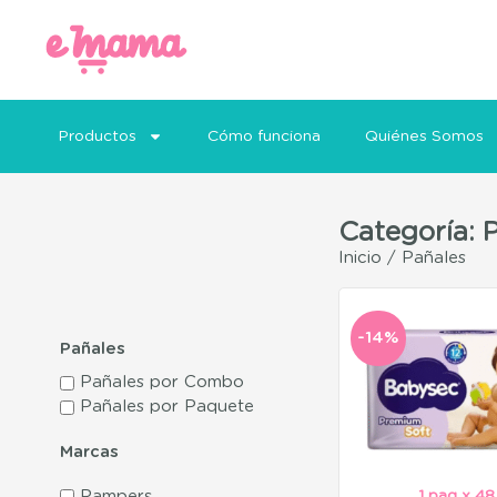
Productos
Cómo funciona
Quiénes Somos
Categoría: 
Inicio
/ Pañales
-14%
Pañales
Pañales por Combo
Pañales por Paquete
Marcas
Pampers
1 paq x 48