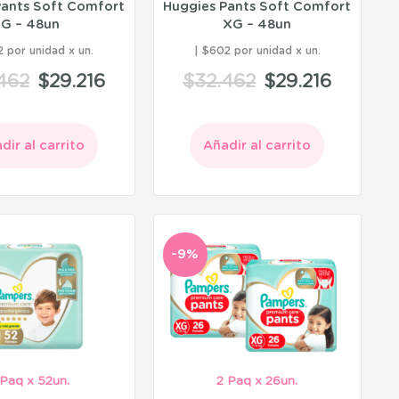
Pants Soft Comfort
Huggies Pants Soft Comfort
G – 48un
XG – 48un
 por unidad
$602 por unidad
462
$
29.216
$
32.462
$
29.216
dir al carrito
Añadir al carrito
-9%
 Paq x 52un.
2 Paq x 26un.