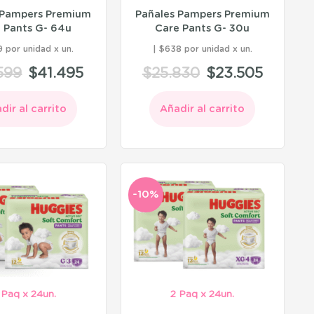
 Pampers Premium
Pañales Pampers Premium
 Pants G- 64u
Care Pants G- 30u
 por unidad
$638 por unidad
599
$
41.495
$
25.830
$
23.505
dir al carrito
Añadir al carrito
-10%
 Paq x 24un.
2 Paq x 24un.