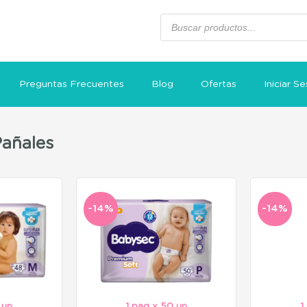
Preguntas Frecuentes
Blog
Ofertas
Iniciar Se
Pañales
-14%
-14%
 un
1 paq x 50 un
1