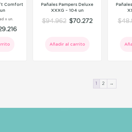
ft Comfort
Pañales Pampers Deluxe
Pañale
8un
XXXG – 104 un
X
ad
$
94.962
$
70.272
$
48
29.216
rrito
Añadir al carrito
Aña
1
2
→