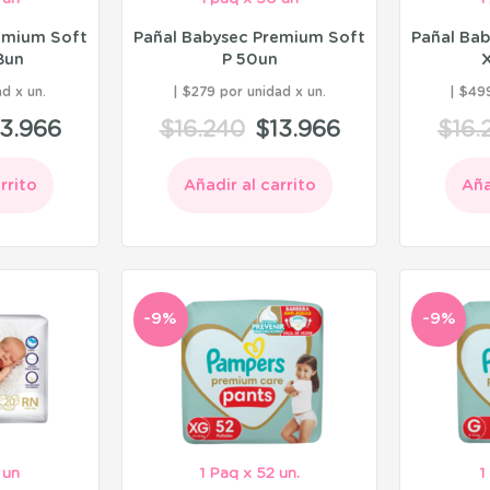
emium Soft
Pañal Babysec Premium Soft
Pañal Ba
8un
P 50un
ad
$279 por unidad
$499
13.966
$
16.240
$
13.966
$
16.
rrito
Añadir al carrito
Aña
-9%
-9%
 un
1 Paq x 52 un.
1