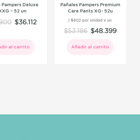
s Pampers Deluxe
Pañales Pampers Premium
XXG – 52 un
Care Pants XG- 52u
$602 por unidad
.800
$
36.112
$
53.186
$
48.399
dir al carrito
Añadir al carrito