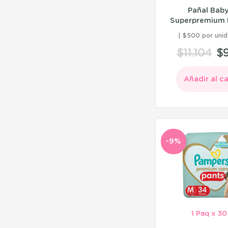
Pañal Bab
Superpremium 
$500 por unid
$
11.104
$
Añadir al ca
-9%
1 Paq x 30