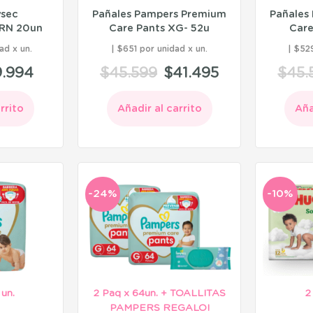
ysec
Pañales Pampers Premium
Pañales
RN 20un
Care Pants XG- 52u
Care
ad
$651 por unidad
$529
9.994
$
45.599
$
41.495
$
45.
rrito
Añadir al carrito
Aña
-24%
-10%
 un.
2 Paq x 64un. + TOALLITAS
2
PAMPERS REGALO!