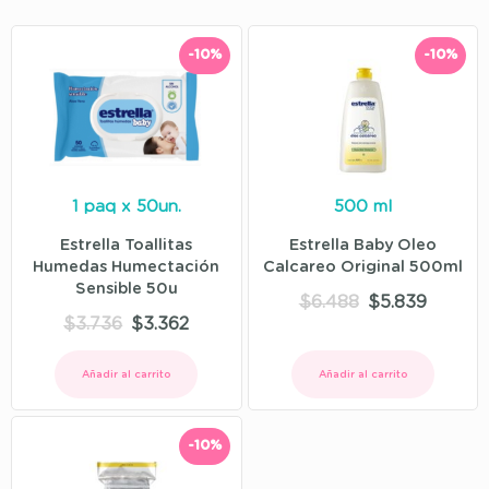
-10%
-10%
1 paq x 50un.
500 ml
Estrella Toallitas
Estrella Baby Oleo
Humedas Humectación
Calcareo Original 500ml
Sensible 50u
$
6.488
$
5.839
$
3.736
$
3.362
Añadir al carrito
Añadir al carrito
-10%