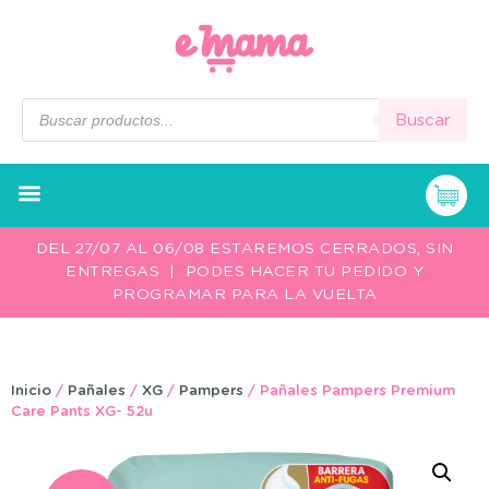
Buscar
DEL 27/07 AL 06/08 ESTAREMOS CERRADOS, SIN
ENTREGAS | PODES HACER TU PEDIDO Y
PROGRAMAR PARA LA VUELTA
Inicio
/
Pañales
/
XG
/
Pampers
/ Pañales Pampers Premium
Care Pants XG- 52u