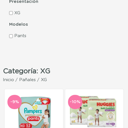
Presentación
XG
Modelos
Pants
Categoría: XG
Inicio
/
Pañales
/ XG
-9%
-10%