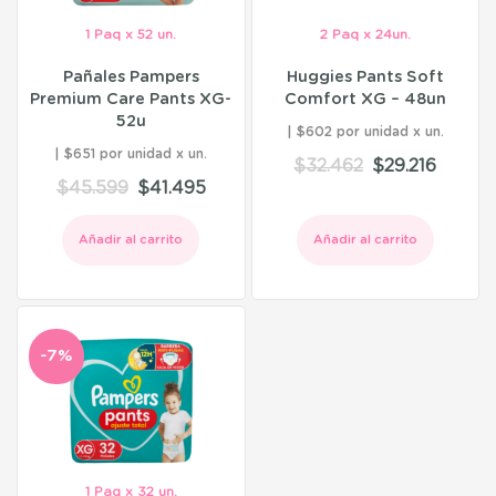
1 Paq x 52 un.
2 Paq x 24un.
Pañales Pampers
Huggies Pants Soft
Premium Care Pants XG-
Comfort XG – 48un
52u
$602 por unidad
$651 por unidad
$
32.462
$
29.216
$
45.599
$
41.495
Añadir al carrito
Añadir al carrito
-7%
1 Paq x 32 un.