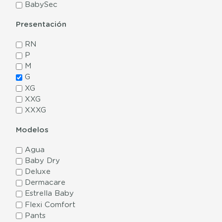
BabySec
Presentación
RN
P
M
G
XG
XXG
XXXG
Modelos
Agua
Baby Dry
Deluxe
Dermacare
Estrella Baby
Flexi Comfort
Pants