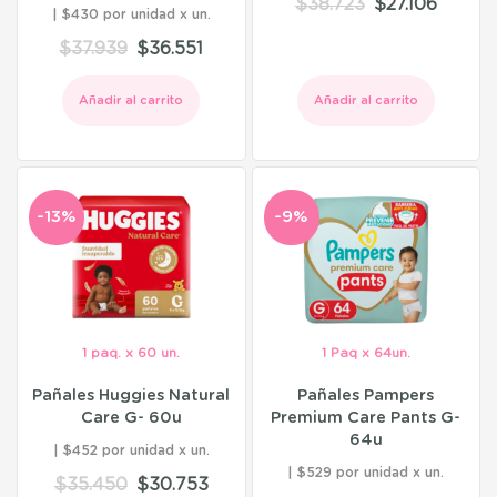
$
38.723
$
27.106
$430 por unidad
$
37.939
$
36.551
Añadir al carrito
Añadir al carrito
-13%
-9%
1 paq. x 60 un.
1 Paq x 64un.
Pañales Huggies Natural
Pañales Pampers
Care G- 60u
Premium Care Pants G-
64u
$452 por unidad
$529 por unidad
$
35.450
$
30.753