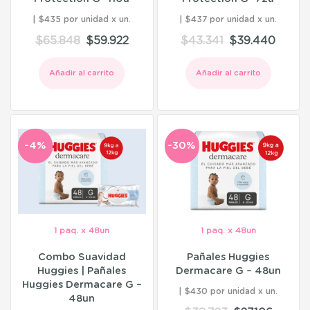
$435 por unidad
$437 por unidad
$
65.848
$
59.922
$
43.341
$
39.440
Añadir al carrito
Añadir al carrito
-4%
-30%
1 paq. x 48un
1 paq. x 48un
Combo Suavidad
Pañales Huggies
Huggies | Pañales
Dermacare G – 48un
Huggies Dermacare G –
$430 por unidad
48un