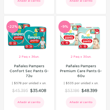
Añadir al carrito
Añadir al carrito
-22%
-9%
2 Paq x 36un.
2 Paq x 30un.
Pañales Pampers
Pañales Pampers
Confort Sec Pants G-
Premium Care Pants G-
72u
60u
$578 por unidad
$535 por unidad
$
45.395
$
35.408
$
53.186
$
48.399
Añadir al carrito
Añadir al carrito