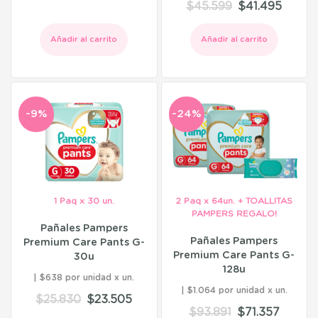
$
45.599
$
41.495
Añadir al carrito
Añadir al carrito
-9%
-24%
1 Paq x 30 un.
2 Paq x 64un. + TOALLITAS
PAMPERS REGALO!
Pañales Pampers
Pañales Pampers
Premium Care Pants G-
Premium Care Pants G-
30u
128u
$638 por unidad
$1.064 por unidad
$
25.830
$
23.505
$
93.891
$
71.357