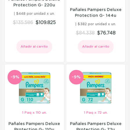
Protection G- 220u
Pañales Pampers Deluxe
$448 por unidad
Protection G- 144u
$
135.586
$
109.825
$382 por unidad
$
84.338
$
76.748
Añadir al carrito
Añadir al carrito
-9%
-9%
1 Paq x 110 un.
1 Paq x 72 un.
Pañales Pampers Deluxe
Pañales Pampers Deluxe
Protection G- 110u
Protection G- 72u