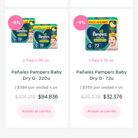
-9%
-9%
2 Paq x 110 un.
1 Paq x 72 un.
Pañales Pampers Baby
Pañales Pampers Baby
Dry G- 220u
Dry G- 72u
$384 por unidad
$359 por unidad
$
104.215
$
94.836
$
35.578
$
32.376
Añadir al carrito
Añadir al carrito