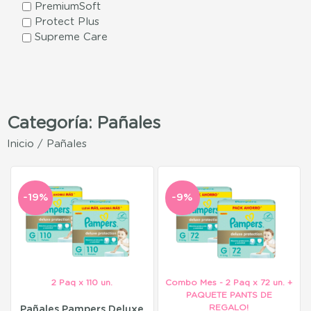
PremiumSoft
Protect Plus
Supreme Care
Categoría: Pañales
Inicio
/ Pañales
-19%
-9%
2 Paq x 110 un.
Combo Mes - 2 Paq x 72 un. +
PAQUETE PANTS DE
REGALO!
Pañales Pampers Deluxe