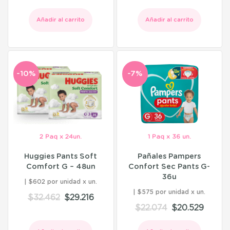
Añadir al carrito
Añadir al carrito
-10%
-7%
2 Paq x 24un.
1 Paq x 36 un.
Huggies Pants Soft
Pañales Pampers
Comfort G – 48un
Confort Sec Pants G-
36u
$602 por unidad
$575 por unidad
$
32.462
$
29.216
$
22.074
$
20.529