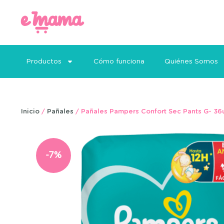
Productos
Cómo funciona
Quiénes Somos
Inicio
/
Pañales
/ Pañales Pampers Confort Sec Pants G- 36
-7%