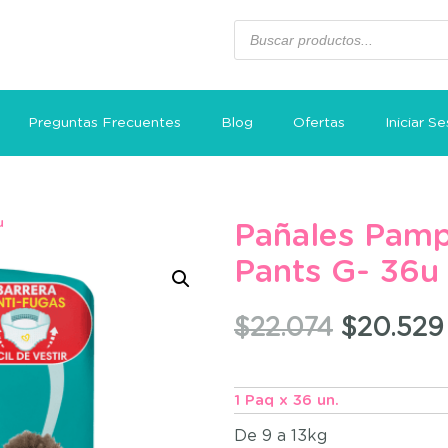
Preguntas Frecuentes
Blog
Ofertas
Iniciar Se
u
Pañales Pamp
Pants G- 36u
$
22.074
$
20.529
1 Paq x 36 un.
De 9 a 13kg