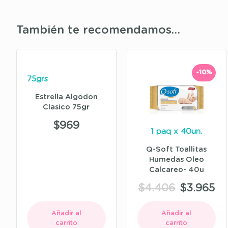
También te recomendamos…
-10%
75grs
Estrella Algodon
Clasico 75gr
$
969
1 paq x 40un.
Q-Soft Toallitas
Humedas Oleo
Calcareo- 40u
$
4.406
$
3.965
Añadir al
Añadir al
carrito
carrito