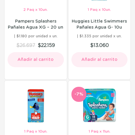
2 Paq x 10un.
1 Paq x 10un.
Pampers Splashers
Huggies Little Swimmers
Pañales Agua XG – 20 un
Pañales Agua G- 10u
$1.180 por unidad
$1.335 por unidad
$
26.697
$
22.159
$
13.060
Añadir al carrito
Añadir al carrito
-7%
1 Paq x 10un.
1 Paq x 11un.