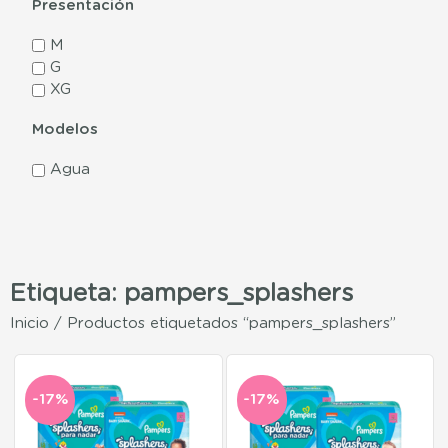
Presentación
M
G
XG
Modelos
Agua
Etiqueta: pampers_splashers
Inicio
/ Productos etiquetados “pampers_splashers”
-17%
-17%