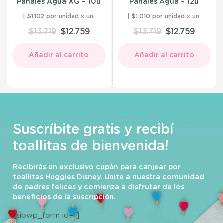
Pañales Agua XG – 10u
Pañales Agua – 12u
$1.102 por unidad
$1.010 por unidad
$
13.719
$
12.759
$
13.719
$
12.759
Añadir al carrito
Añadir al carrito
Suscríbite gratis y recibí
toallitas de bienvenida!
Recibirás un exclusivo cupón para canjear por
toallitas Huggies Disney. Unite a nuestra comunidad
de padres felices y comienza a disfrutar de los
beneficios de la suscripción.
[sibwp_form id=1]