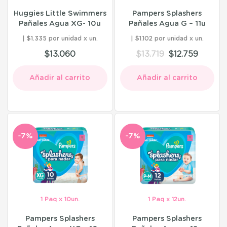
Huggies Little Swimmers
Pampers Splashers
Pañales Agua XG- 10u
Pañales Agua G – 11u
$1.335 por unidad
$1.102 por unidad
$
13.060
$
13.719
$
12.759
Añadir al carrito
Añadir al carrito
-7%
-7%
1 Paq x 10un.
1 Paq x 12un.
Pampers Splashers
Pampers Splashers