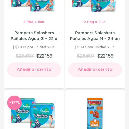
2 Paq x 11un.
2 Paq x 12un.
Pampers Splashers
Pampers Splashers
Pañales Agua G – 22 u
Pañales Agua M – 24 un
$1.072 por unidad
$983 por unidad
$
26.697
$
22.159
$
26.697
$
22.159
Añadir al carrito
Añadir al carrito
-17%