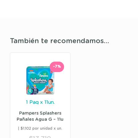
También te recomendamos…
-7%
1 Paq x 11un.
Pampers Splashers
Pañales Agua G – 11u
$1.102 por unidad