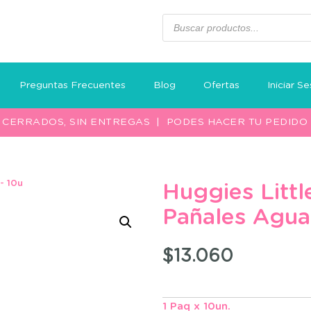
Preguntas Frecuentes
Blog
Ofertas
Iniciar Se
S CERRADOS, SIN ENTREGAS | PODES HACER TU PEDID
- 10u
Huggies Litt
Pañales Agua
$
13.060
1 Paq x 10un.