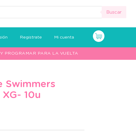
Buscar
sión
Registrate
Mi cuenta
O Y PROGRAMAR PARA LA VUELTA
le Swimmers
 XG- 10u