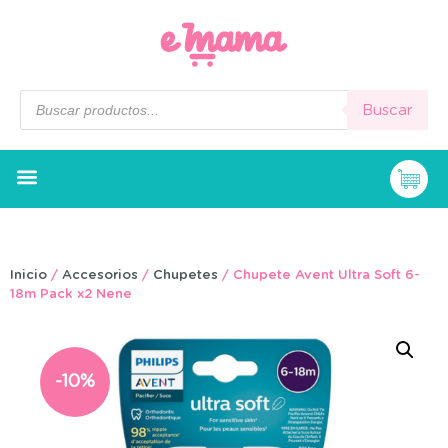
Buscar
Inicio
/
Accesorios
/
Chupetes
/ Chupete Avent Ultra Soft 6-
18m Pack x2 Nene
-10%