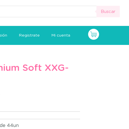
Buscar
sión
Registrate
Mi cuenta
mium Soft XXG-
6
 de 44un