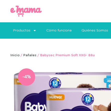
Productos
Cómo funciona
Quiénes Somos
Inicio
/
Pañales
/ Babysec Premium Soft XXG- 88u
-4%