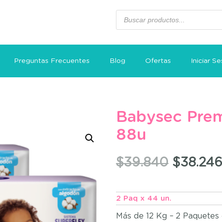
Preguntas Frecuentes
Blog
Ofertas
Iniciar Se
Babysec Pre
88u
$
39.840
$
38.24
2 Paq x 44 un.
Más de 12 Kg – 2 Paquetes