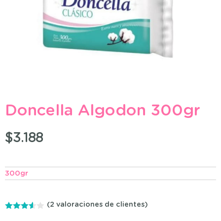
Doncella Algodon 300gr
$
3.188
300gr
(
2
valoraciones de clientes)
3.50
de