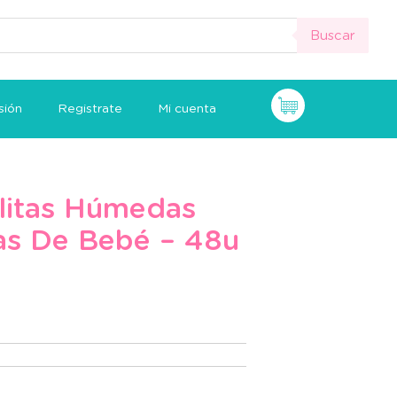
Buscar
sión
Registrate
Mi cuenta
litas Húmedas
as De Bebé – 48u