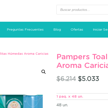
Preguntas Frecuentes
Blog
Ofertas
Iniciar Se
litas Húmedas Aroma Caricias
Pampers Toal
Aroma Carici
$
6.214
$
5.033
1 paq. x 48 un.
48 un.