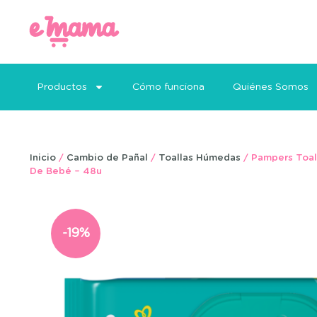
Productos
Cómo funciona
Quiénes Somos
Inicio
/
Cambio de Pañal
/
Toallas Húmedas
/ Pampers Toal
De Bebé – 48u
-19%