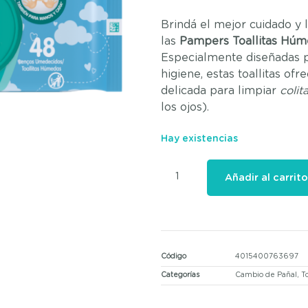
Brindá el mejor cuidado y 
las
Pampers Toallitas Húm
Especialmente diseñadas p
higiene, estas toallitas ofr
delicada para limpiar
colit
los ojos).
Hay existencias
Añadir al carrito
Código
4015400763697
Categorías
Cambio de Pañal
,
T