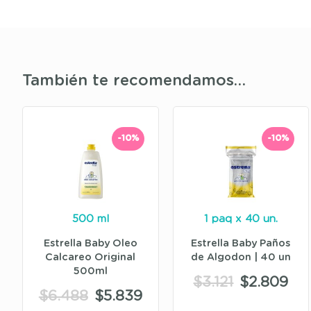
También te recomendamos…
-10%
-10%
500 ml
1 paq x 40 un.
Estrella Baby Oleo
Estrella Baby Paños
Calcareo Original
de Algodon | 40 un
500ml
$
3.121
$
2.809
$
6.488
$
5.839