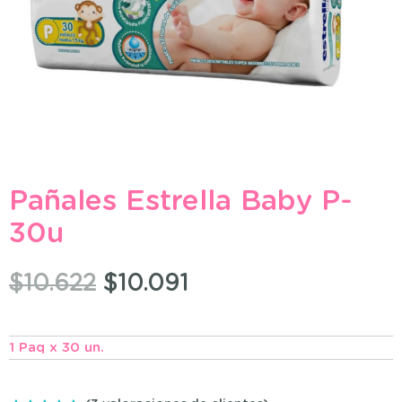
Pañales Estrella Baby P-
30u
$
10.622
$
10.091
1 Paq x 30 un.