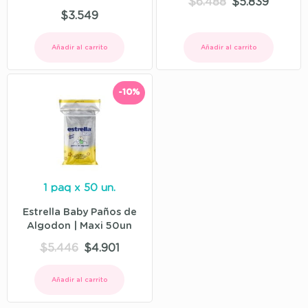
$
6.488
$
5.839
$
3.549
Añadir al carrito
Añadir al carrito
-10%
1 paq x 50 un.
Estrella Baby Paños de
Algodon | Maxi 50un
$
5.446
$
4.901
Añadir al carrito