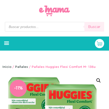
Buscar
Inicio
/
Pañales
/ Pañales Huggies Flexi Comfort M- 136u
-11%