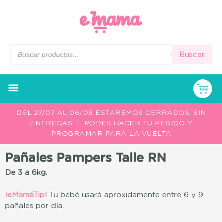
Buscar
DEL 27/07 AL 06/08 ESTAREMOS CERRADOS, SIN
ENTREGAS | PODES HACER TU PEDIDO Y
PROGRAMAR PARA LA VUELTA
Pañales Pampers Talle RN
De 3 a 6kg.
¡eMamáTip!
Tu bebé usará aproxidamente entre 6 y 9
pañales por día.