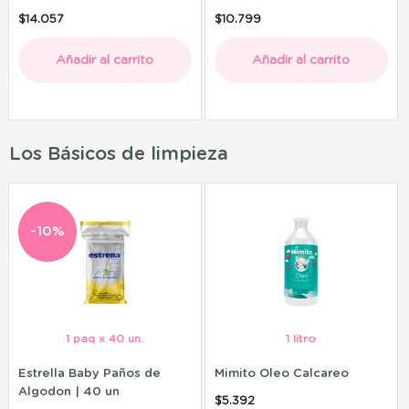
$
14.057
$
10.799
Añadir al carrito
Añadir al carrito
Los Básicos de limpieza
-10%
1 paq x 40 un.
1 litro
Estrella Baby Paños de
Mimito Oleo Calcareo
Algodon | 40 un
$
5.392