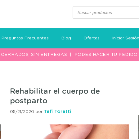
Preguntas Frecuentes
Blog
Ofertas
Iniciar Sesió
S CERRADOS, SIN ENTREGAS | PODES HACER TU PEDID
Rehabilitar el cuerpo de
postparto
Tefi Toretti
05/21/2020
por