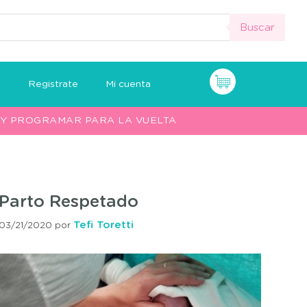
Buscar
n
Registrate
Mi cuenta
O Y PROGRAMAR PARA LA VUELTA
Parto Respetado
Tefi Toretti
03/21/2020
por